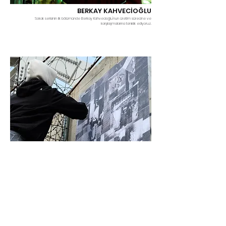
BERKAY KAHVECİOĞLU
Sokak serisinin ilk bölümünde Berkay Kahvecioğlu'nun üretim sürecine ve
karşılaşmalarına tanıklık ediyoruz.
AYLİN KUTKU
Sokak serisinin ikinci bölümünde Aylin Kutku var.