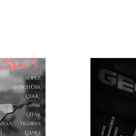
rojeler
Üretimler
Atölyeler