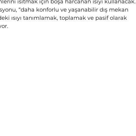
nlerini ısıtmak için boşa harcanan ısıyı kullanacak.
syonu, “daha konforlu ve yaşanabilir dış mekan 
deki ısıyı tanımlamak, toplamak ve pasif olarak 
or.