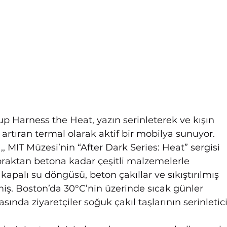
up Harness the Heat, yazın serinleterek ve kışın 
artıran termal olarak aktif bir mobilya sunuyor. 
,, MIT Müzesi’nin “After Dark Series: Heat” sergisi 
 topraktan betona kadar çeşitli malzemelerle 
apalı su döngüsü, beton çakıllar ve sıkıştırılmış 
miş. Boston’da 30°C’nin üzerinde sıcak günler 
ında ziyaretçiler soğuk çakıl taşlarının serinletici