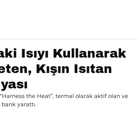
rojeler
Üretimler
Atölyeler
ki Isıyı Kullanarak
eten, Kışın Isıtan
yası
“Harness the Heat”, termal olarak aktif olan ve 
 bank yarattı.