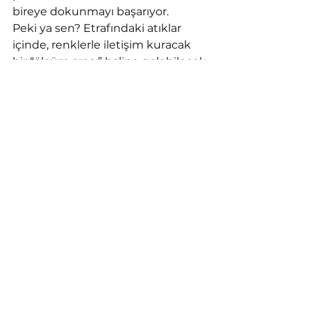
bireye dokunmayı başarıyor.
Peki ya sen? Etrafındaki atıklar 
içinde, renklerle iletişim kuracak 
bir “ölçüm aracı” haline gelebilecek 
başka malzemeler aklına geliyor 
mu?